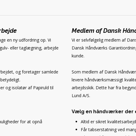
rbejde
Medlem af Dansk Hånd
age en ny udfordring op. Vi
Vi er selvfølgelig medlem af Dan
ulv- eller taglægning, arbejde
Dansk Håndværks Garantiordning,
kunde.
arbejdet, og foretager samlede
Som medlem af Dansk Håndværk e
etydeligt.
levere håndværksmæssigt kvalite
 og isolatør af Papiruld til
arbejdsskik. Dette har fra begy
Lund A/S.
Vælg en håndværker der 
 muligheder for at opnå
Altid er sikret kvalitetsarbej
Får tabserstatning ved mang