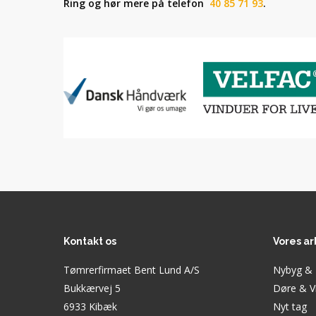
Ring og hør mere på telefon
40 85 71 93
.
Kontakt os
Vores a
Tømrerfirmaet Bent Lund A/S
Nybyg & 
Bukkærvej 5
Døre & V
6933 Kibæk
Nyt tag