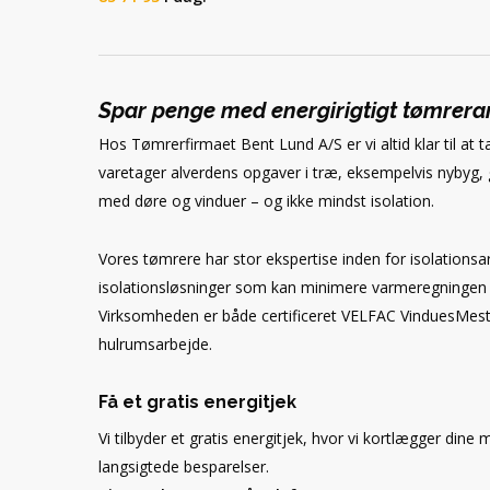
Spar penge med energirigtigt tømrera
Hos Tømrerfirmaet Bent Lund A/S er vi altid klar til at t
varetager alverdens opgaver i træ, eksempelvis nybyg, g
med døre og vinduer – og ikke mindst isolation.
Vores tømrere har stor ekspertise inden for isolations
isolationsløsninger som kan minimere varmeregningen b
Virksomheden er både certificeret VELFAC VinduesMester
hulrumsarbejde.
Få et gratis energitjek
Vi tilbyder et gratis energitjek, hvor vi kortlægger dine
langsigtede besparelser.