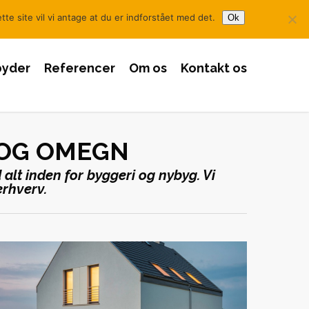
 til os i dag +45 40 85 71 93
bent@bentlund.dk
te site vil vi antage at du er indforstået med det.
Ok
lbyder
Referencer
Om os
Kontakt os
 OG OMEGN
alt inden for byggeri og nybyg. Vi
erhverv.