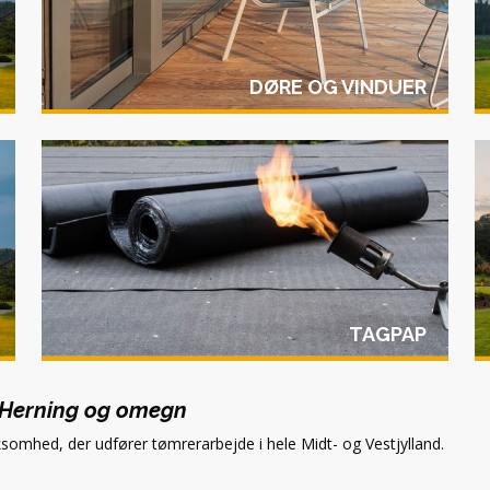
DØRE OG VINDUER
TAGPAP
i Herning og omegn
somhed, der udfører tømrerarbejde i hele Midt- og Vestjylland.