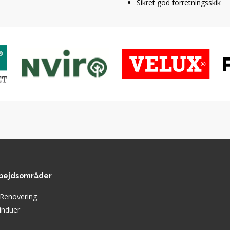
Sikret god forretningsskik
rbejdsområder
Renovering
induer