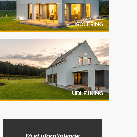
ISOLERING
UDLEJNING
Få et uforpligtende