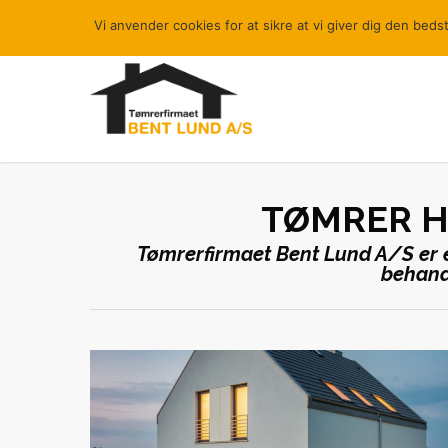
Skip
Vi anvender cookies for at sikre at vi giver dig den beds
to
main
content
TØMRER H
Tømrerfirmaet Bent Lund A/S er et
behandl